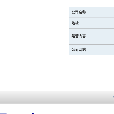
公司名称
地址
经营内容
公司网站