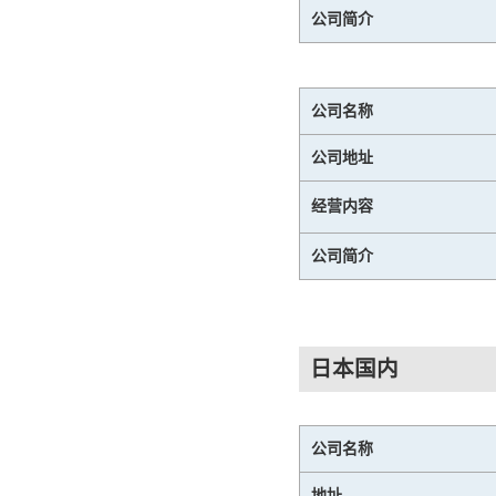
公司简介
公司名称
公司地址
经营内容
公司简介
日本国内
公司名称
地址