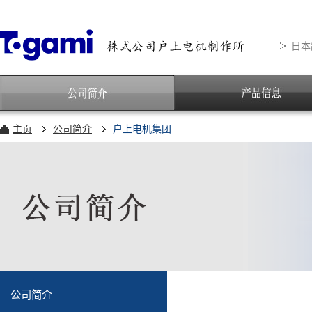
日本
主页
公司简介
户上电机集团
公司简介