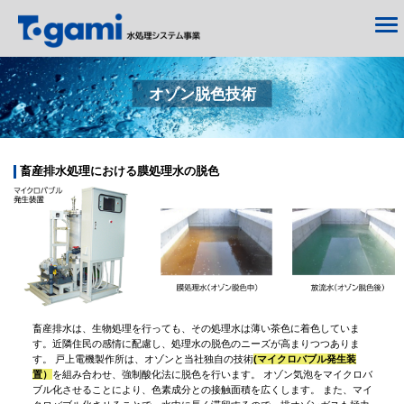
オゾン脱色技術
畜産排水処理における膜処理水の脱色
畜産排水は、生物処理を行っても、その処理水は薄い茶色に着色していま
す。近隣住民の感情に配慮し、処理水の脱色のニーズが高まりつつありま
す。 戸上電機製作所は、オゾンと当社独自の技術
(マイクロバブル発生装
置）
を組み合わせ、強制酸化法に脱色を行います。 オゾン気泡をマイクロバ
ブル化させることにより、色素成分との接触面積を広くします。 また、マイ