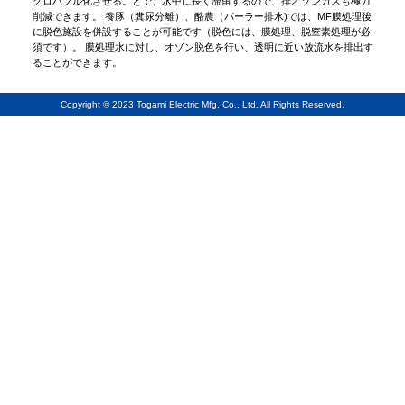
クロバブル化させることで、水中に長く滞留するので、排オゾンガスも極力
削減できます。 養豚（糞尿分離）、酪農（パーラー排水)では、MF膜処理後
に脱色施設を併設することが可能です（脱色には、膜処理、脱窒素処理が必
須です）。 膜処理水に対し、オゾン脱色を行い、透明に近い放流水を排出す
ることができます。
Copyright © 2023 Togami Electric Mfg. Co., Ltd. All Rights Reserved.