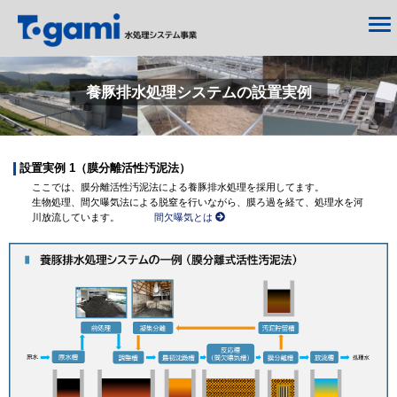
養豚排水処理システムの設置実例
設置実例 1（膜分離活性汚泥法）
ここでは、膜分離活性汚泥法による養豚排水処理を採用してます。
生物処理、間欠曝気法による脱窒を行いながら、膜ろ過を経て、処理水を河
川放流しています。
間欠曝気とは