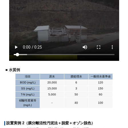
■ 水質例
項目
原水
膜処理水
一般排水基準値
BOD (mg/L)
20,000
6
120
SS (mg/L)
15,000
3
150
T-N (mg/L)
5,000
50
60
硝酸性窒素等
－
40
100
(mg/L)
設置実例 2（膜分離活性汚泥法＋脱窒＋オゾン脱色）