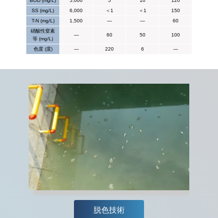
BOD (mg/L)
5,000
5
10
120
SS (mg/L)
6,000
＜1
＜1
150
T-N (mg/L)
1,500
—
—
60
硝酸性窒素
—
60
50
100
等 (mg/L)
色度 (度)
—
220
6
—
脱色技術