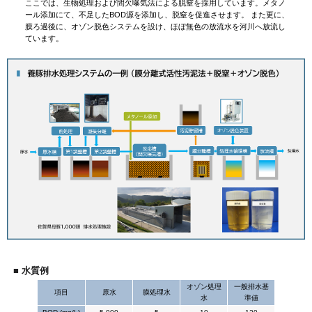
ここでは、生物処理および間欠曝気法による脱窒を採用しています。メタノ
ール添加にて、不足したBOD源を添加し、脱窒を促進させます。 また更に、
膜ろ過後に、オゾン脱色システムを設け、ほぼ無色の放流水を河川へ放流し
ています。
■ 水質例
オゾン処理
一般排水基
項目
原水
膜処理水
水
準値