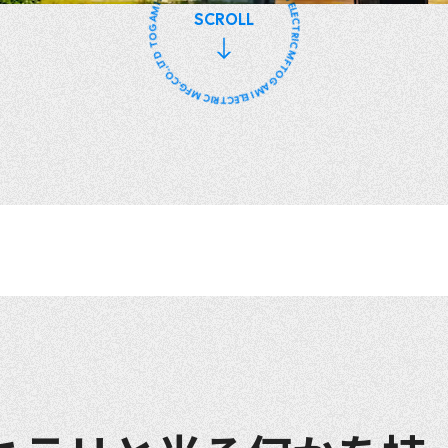
TOGAMI ELECTRIC MFG.CO.,LTD
SCROLL
TOGAMI ELECTRIC MFG.CO.,LTD