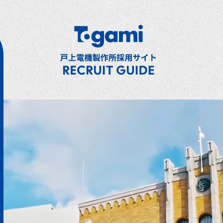
戸上電機製作所採用サ
新卒採用
キャリア採用
事業紹介
部門・職種紹介
社長メッセージ
数字で見るTogami
戸上の成長環境（トップ）
成長サポート
自分らしくを実現（トップ）