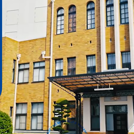
キャリアパス
福利厚生
部活動／グループ行事
TOGAMI ELECTRIC MFG.CO.,LTD