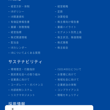
経営方針・体制
経営戦略
IRポリシー
定款
IR関連資料
決算短信
有価証券報告書
株主様向け報告書
業績・財務情報
業績ハイライト
経営指標
セグメント別売上高
株式関連情報
株主状況、株価情報
配当金
株式事務
IRカレンダー
株主総会
IRについてよくある質問
サステナビリティ
環境理念・行動指針
ISO14001について
脱炭素社会への取り組み
お客様に向けて
従業員に向けて
地域社会に向けて
コーポレート・ガバナンス
企業統治の体制
内部統制システム
コンプライアンス
リスクマネジメント
情報セキュリティ
採用情報