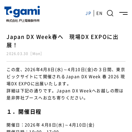
JP
EN
JP
EN
Japan DX Week春へ 現場DX EXPOに出
戸上電機の強み
展！
製品情報
2026.03.30［Mon］
企業情報
IR情報
この度、2026年4月8日(水)～4月10日(金)の３日間、東京
ビックサイトにて開催されるJapan DX Week 春 2026 現
サステナビリティ
場DX EXPOに出展いたします。
採用情報
詳細は下記の通りです。Japan DX Weekへお越しの際は
是非弊社ブースへお立ち寄りください。
ニュースルーム
１．開催日程
お問い合わせ
開催日：2026年 4月8日(水)～4月10日(金)