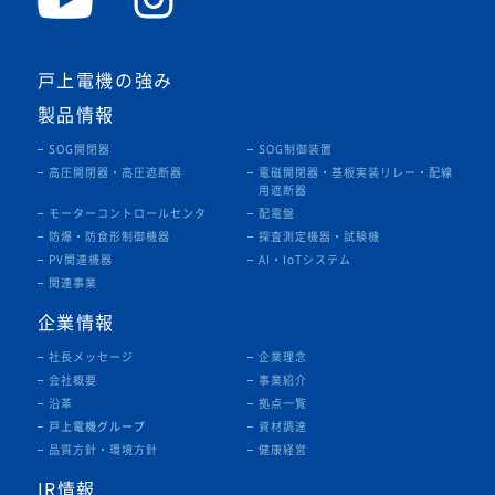
戸上電機の強み
製品情報
SOG開閉器
SOG制御装置
高圧開閉器・高圧遮断器
電磁開閉器・基板実装リレー・
配線
用遮断器
モーターコントロールセンタ
配電盤
防爆・防食形制御機器
探査測定機器・試験機
PV関連機器
AI・IoTシステム
関連事業
企業情報
社長メッセージ
企業理念
会社概要
事業紹介
沿革
拠点一覧
戸上電機グループ
資材調達
品質方針・環境方針
健康経営
IR情報