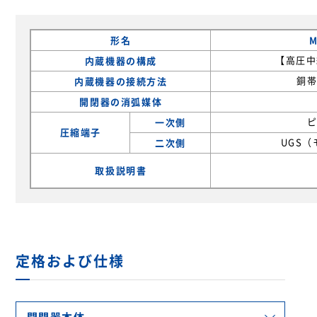
形名
M
内蔵機器の構成
【高圧中
内蔵機器の接続方法
銅帯
開閉器の消弧媒体
一次側
圧縮端子
二次側
UGS
取扱説明書
定格および仕様
開閉器本体