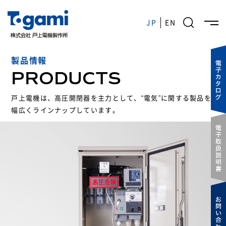
JP
EN
JP
EN
製品情報
戸上電機の強み
PRODUCTS
製品情報
戸上電機は、高圧開閉器を主力として、
“電気”に関する製品を
企業情報
幅広くラインナップしています。
IR情報
サステナビリティ
採用情報
ニュースルーム
お問い合わせ