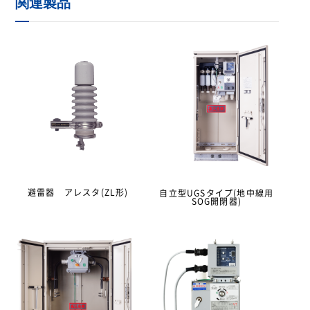
関連製品
避雷器 アレスタ(ZL形)
自立型UGSタイプ(地中線用
SOG開閉器)