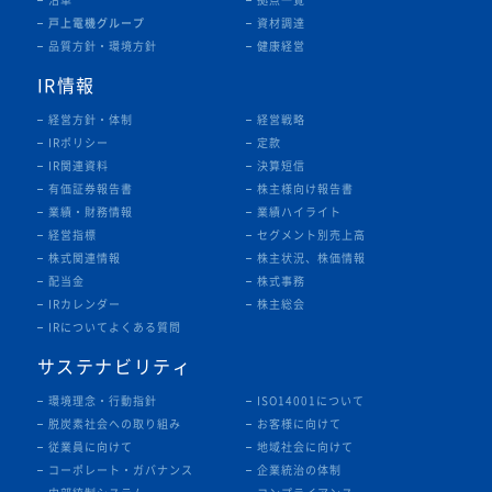
戸上電機グループ
資材調達
品質方針・環境方針
健康経営
IR情報
経営方針・体制
経営戦略
IRポリシー
定款
IR関連資料
決算短信
有価証券報告書
株主様向け報告書
業績・財務情報
業績ハイライト
経営指標
セグメント別売上高
株式関連情報
株主状況、株価情報
配当金
株式事務
IRカレンダー
株主総会
IRについてよくある質問
サステナビリティ
環境理念・行動指針
ISO14001について
脱炭素社会への取り組み
お客様に向けて
従業員に向けて
地域社会に向けて
コーポレート・ガバナンス
企業統治の体制