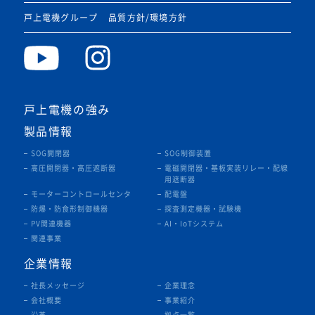
戸上電機グループ
品質方針/環境方針
戸上電機の強み
製品情報
SOG開閉器
SOG制御装置
高圧開閉器・高圧遮断器
電磁開閉器・基板実装リレー・
配線
用遮断器
モーターコントロールセンタ
配電盤
防爆・防食形制御機器
探査測定機器・試験機
PV関連機器
AI・IoTシステム
関連事業
企業情報
社長メッセージ
企業理念
会社概要
事業紹介
沿革
拠点一覧